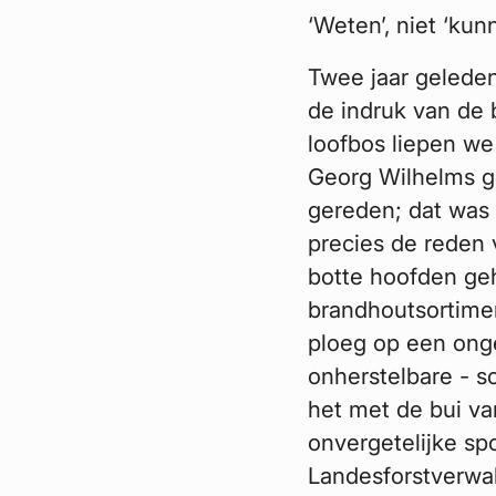
‘Weten’, niet ‘ku
Twee jaar geleden
de indruk van de
loofbos liepen we
Georg Wilhelms ge
gereden; dat was 
precies de reden
botte hoofden geh
brandhoutsortimen
ploeg op een onge
onherstelbare - s
het met de bui v
onvergetelijke sp
Landesforstverwal