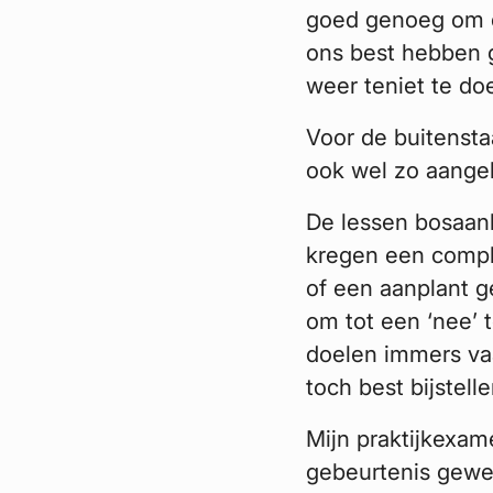
goed genoeg om ec
ons best hebben 
weer teniet te do
Voor de buitenstaa
ook wel zo aangel
De lessen bosaanl
kregen een compl
of een aanplant ge
om tot een ‘nee’ t
doelen immers vaa
toch best bijstell
Mijn praktijkexam
gebeurtenis gewe