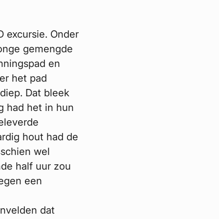
D excursie. Onder
 jonge gemengde
unningspad en
er het pad
diep. Dat bleek
 had het in hun
geleverde
ardig hout had de
sschien wel
de half uur zou
regen een
envelden dat