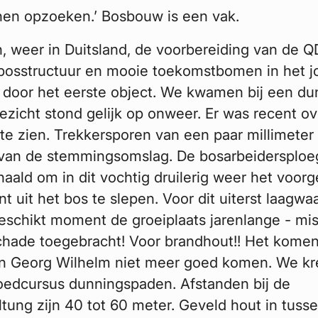
nnen opzoeken.’ Bosbouw is een vak.
, weer in Duitsland, de voorbereiding van de Q
 bosstructuur en mooie toekomstbomen in het
 door het eerste object. We kwamen bij een d
zicht stond gelijk op onweer. Er was recent ov
te zien. Trekkersporen van een paar millimeter 
 van de stemmingsomslag. De bosarbeidersploeg
aald om in dit vochtig druilerig weer het voor
t uit het bos te slepen. Voor dit uiterst laagwa
schikt moment de groeiplaats jarenlange - mi
chade toegebracht! Voor brandhout!! Het komen
an Georg Wilhelm niet meer goed komen. We k
oedcursus dunningspaden. Afstanden bij de
tung zijn 40 tot 60 meter. Geveld hout in tuss