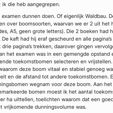
; ik die heb aangegrepen.
 examen dunnen doen. Of eigenlijk Waldbau. De
en over boomsoorten, waarvan we er 2 uit het
des, A5, geen grote letters). Die 2 boeken had h
h. De kaft had hij eraf gescheurd en alle pagina’s
 drie pagina’s trekken, daarover gingen vervol
 van het examen was in een gemengde opstand e
lende toekomstbomen selecteren en vrijstellen.
 waarom deze boom vitaal en stabiel genoeg wa
teit en de afstand tot andere toekomstbomen. 
ningsbomen wegnam voor deze boom. Aan het 
gemarkeerde bomen moest ik het aantal toeko
 ha uittellen, toelichten waarom dat een goed
t vrijkomende dunningsvolume was.