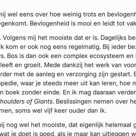
ij wel eens over hoe weinig trots en bevlogenh
egenkomt. Bevlogenheid is mooi en leidt tot v
 Volgens mij het mooiste dat er is. Dagelijks be
 ik kom er ook nog eens regelmatig. Bij ieder be
ws. Bos is dan ook een complex ecosysteem en i
 leeft en groeit. Mede dankzij het werk van voo
rder met de aanleg en verzorging zijn gestart. 
pedie, waar je steeds meer uit kan leren, hoe m
een boek zonder einde. En ik mag daaraan verde
houlders of Giants
. Beslissingen nemen over he
men, soms wel vijf keer ouder dan ik.
bij nog wel het mooiste, dat eigenlijk helemaal
wat je doet is goed, als je maar kan uitleggen