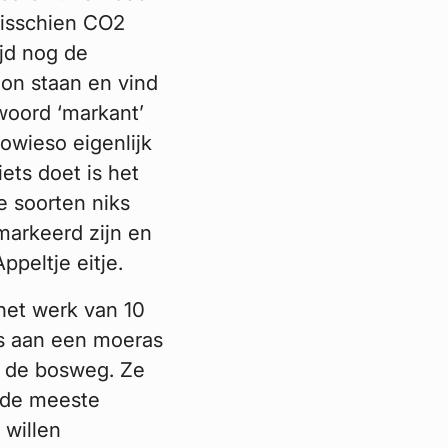
misschien CO2
ijd nog de
oon staan en vind
 woord ‘markant’
sowieso eigenlijk
ets doet is het
e soorten niks
markeerd zijn en
peltje eitje.
het werk van 10
os aan een moeras
s de bosweg. Ze
n de meeste
 willen