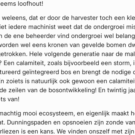
heems loofhout!
weleens, dat er door de harvester toch een kl
et iedere machinist weet dat de ondergroei mi
En de ene beheerder vind ondergroei wel belang
 worden wel eens kronen van gevelde bomen dw
getrokken. Hele volgende generatie naar de m
? Een calamiteit, zoals bijvoorbeeld een storm, 
tureerd geïntegreerd bos en brengt de nodige 
 zoiets is natuurlijk ook gewoon een calamitei
 de zeilen van de bosontwikkeling! En twintig jaa
ts van!
achtig mooi ecosysteem, en eigenlijk maakt he
at. Dunningspaden en opsnoeien zijn zonde van
erliezen is een kans. We vinden onszelf met zijn