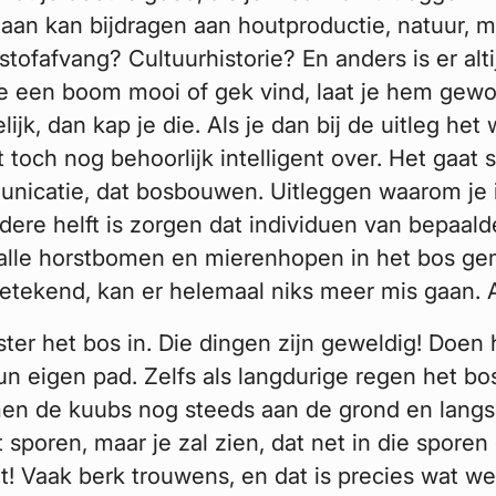
taan kan bijdragen aan houtproductie, natuur, 
nstofafvang? Cultuurhistorie? En anders is er alt
je een boom mooi of gek vind, laat je hem gew
lijk, dan kap je die. Als je dan bij de uitleg het
 toch nog behoorlijk intelligent over. Het gaat 
nicatie, dat bosbouwen. Uitleggen waarom je i
dere helft is zorgen dat individuen van bepaald
alle horstbomen en mierenhopen in het bos ge
getekend, kan er helemaal niks meer mis gaan. Ap
ter het bos in. Die dingen zijn geweldig! Doen 
 eigen pad. Zelfs als langdurige regen het b
en de kuubs nog steeds aan de grond en lang
 sporen, maar je zal zien, dat net in die spore
! Vaak berk trouwens, en dat is precies wat we