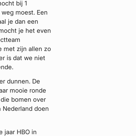
ocht bij 1
 weg moest. Een
al je dan een
mocht je het even
ectteam
 met zijn allen zo
 is dat we niet
ende.
ver dunnen. De
naar mooie ronde
 die bomen over
in Nederland doen
e jaar HBO in