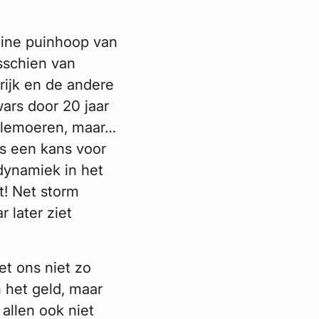
eine puinhoop van
sschien van
rijk en de andere
ars door 20 jaar
allemoeren, maar…
is een kans voor
dynamiek in het
t! Net storm
r later ziet
t ons niet zo
 het geld, maar
 allen ook niet