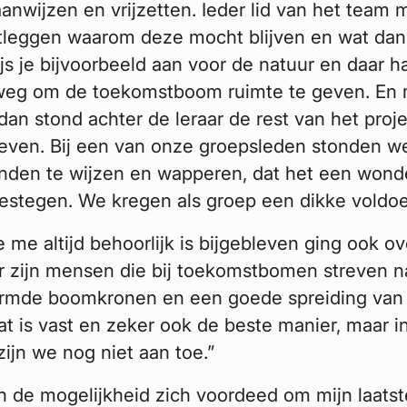
wijzen en vrijzetten. Ieder lid van het team m
leggen waarom deze mocht blijven en wat dan
 je bijvoorbeeld aan voor de natuur en daar ha
weg om de toekomstboom ruimte te geven. En 
dan stond achter de leraar de rest van het proj
even. Bij een van onze groepsleden stonden we
den te wijzen en wapperen, dat het een wonder
pgestegen. We kregen als groep een dikke voldo
e me altijd behoorlijk is bijgebleven ging ook o
“Er zijn mensen die bij toekomstbomen streven 
rmde boomkronen en een goede spreiding van
at is vast en zeker ook de beste manier, maar 
zijn we nog niet aan toe.”
en de mogelijkheid zich voordeed om mijn laatst