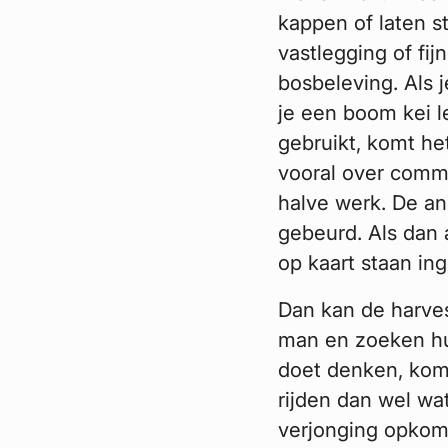
kappen of laten s
vastlegging of fij
bosbeleving. Als 
je een boom kei le
gebruikt, komt het
vooral over commu
halve werk. De an
gebeurd. Als dan 
op kaart staan in
Dan kan de harves
man en zoeken hun
doet denken, kom
rijden dan wel wat
verjonging opkomt